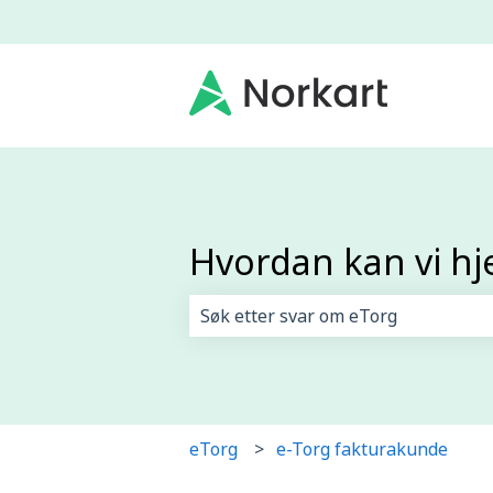
Hvordan kan vi hj
Det finnes ingen forslag fordi søk
eTorg
e-Torg fakturakunde