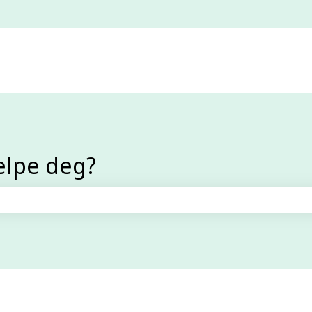
elpe deg?
efeltet er tomt.