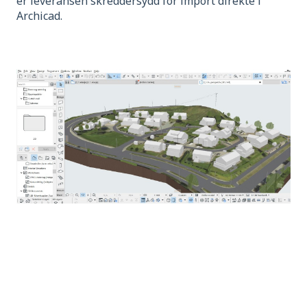
er leveransen skreddersydd for import direkte i
Archicad.