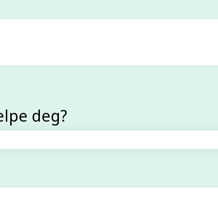
elpe deg?
efeltet er tomt.