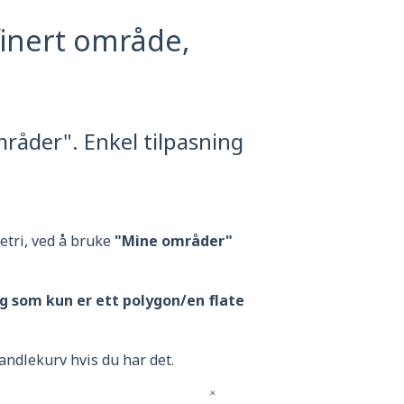
finert område,
råder". Enkel tilpasning
etri, ved å bruke
"Mine områder"
g som kun er ett polygon/en flate
andlekurv hvis du har det.