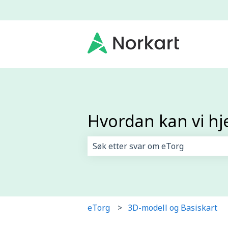
Hvordan kan vi hj
Det finnes ingen forslag fordi søk
eTorg
3D-modell og Basiskart