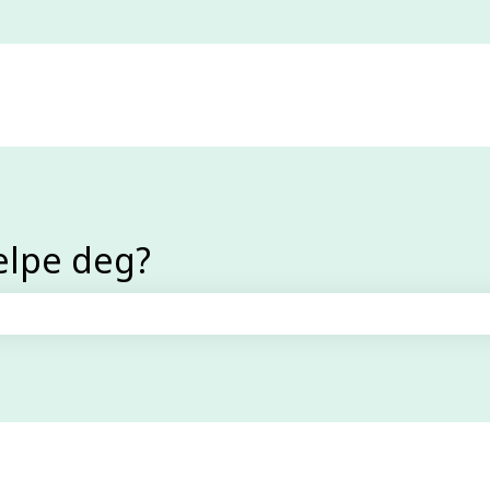
elpe deg?
efeltet er tomt.